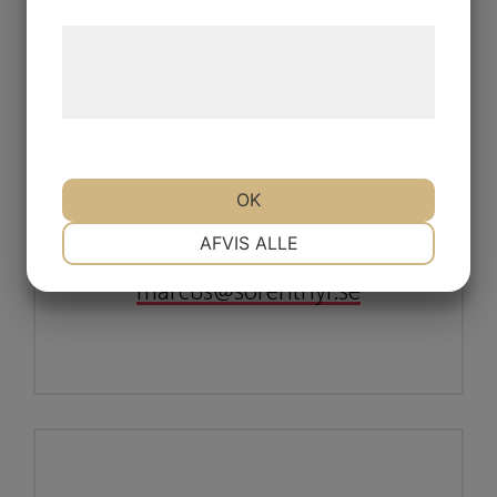
Læs mere om vores brug af cookies og
behandling af persondata på vores
hjemmeside.
OK
Marcus Westman
NØDVENDIGE
PRÆFERENCER
AFVIS ALLE
070-622 20 44
marcus@sorenthyr.se
MARKETING
STATISTIK