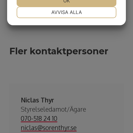
JA
NEJ
OK
JA
NEJ
NÖDVÄNDIG
INSTÄLLNINGAR
AVVISA ALLA
JA
NEJ
JA
NEJ
MARKNADSFÖRING
STATISTIK
Fler kontaktpersoner
Niclas Thyr
Styrelseledamot/Ägare​​​​​​​
070-518 24 10
niclas@sorenthyr.se