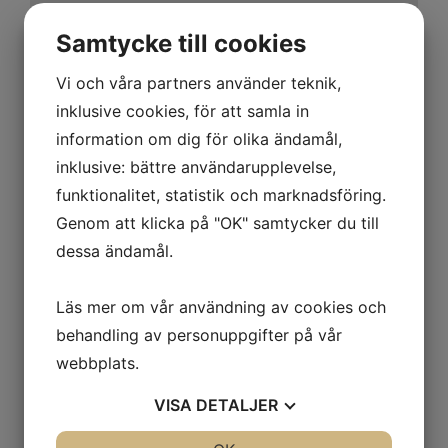
Samtycke till cookies
Vi och våra partners använder teknik,
inklusive cookies, för att samla in
information om dig för olika ändamål,
inklusive: bättre användarupplevelse,
funktionalitet, statistik och marknadsföring.
Genom att klicka på "OK" samtycker du till
dessa ändamål.
Björn Söderström
Arbetsledare/Tibnor
Läs mer om vår användning av cookies och
070-622 20 43
behandling av personuppgifter på vår
webbplats.
bjorn@sorenthyr
VISA
DETALJER